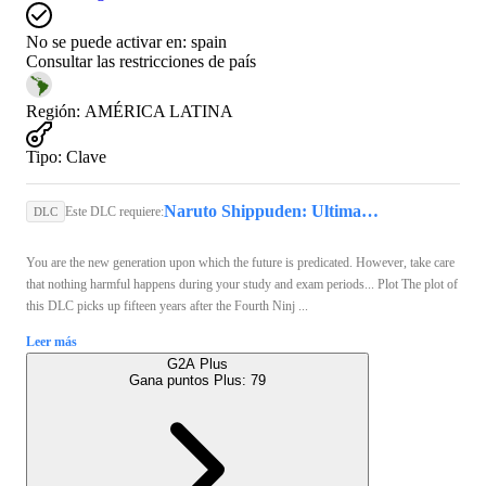
No se puede activar en:
spain
Consultar las restricciones de país
Región
:
AMÉRICA LATINA
Tipo
:
Clave
Naruto Shippuden: Ultimate Ninja Storm 4 (PC) - Steam Key - GLOBAL
Este DLC requiere:
DLC
You are the new generation upon which the future is predicated. However, take care
that nothing harmful happens during your study and exam periods... Plot The plot of
this DLC picks up fifteen years after the Fourth Ninj ...
Leer más
G2A Plus
Gana puntos Plus:
79