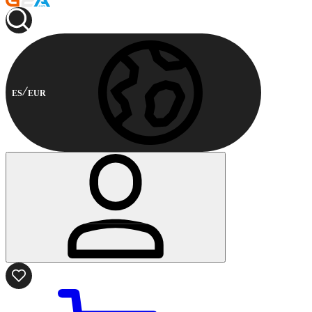
ES
EUR