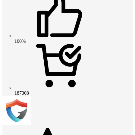
100%
187308