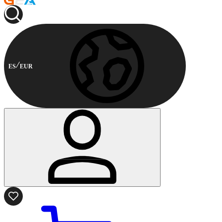
ES
EUR