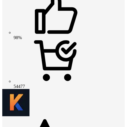
98%
54477