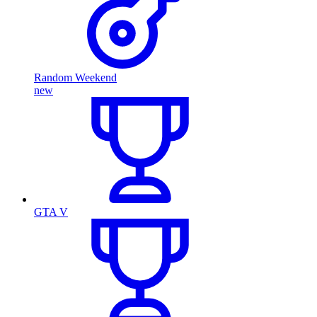
Random Weekend
new
GTA V