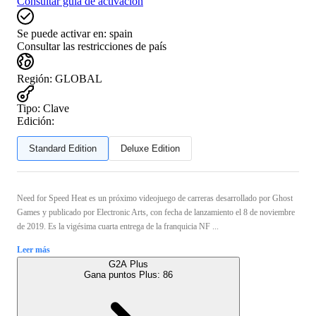
Consultar guía de activación
Se puede activar en:
spain
Consultar las restricciones de país
Región
:
GLOBAL
Tipo
:
Clave
Edición:
Standard Edition
Deluxe Edition
Need for Speed Heat es un próximo videojuego de carreras desarrollado por Ghost
Games y publicado por Electronic Arts, con fecha de lanzamiento el 8 de noviembre
de 2019. Es la vigésima cuarta entrega de la franquicia NF ...
Leer más
G2A Plus
Gana puntos Plus:
86