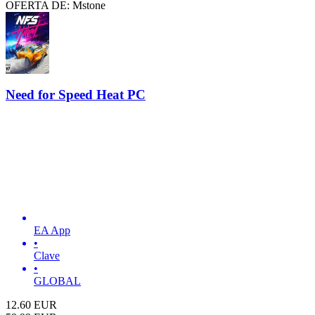
OFERTA DE: Mstone
Need for Speed Heat PC
EA App
•
Clave
•
GLOBAL
12.60
EUR