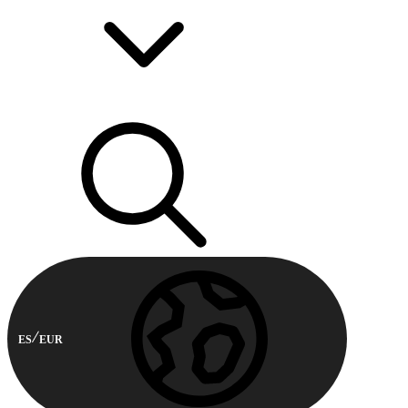
ES
EUR