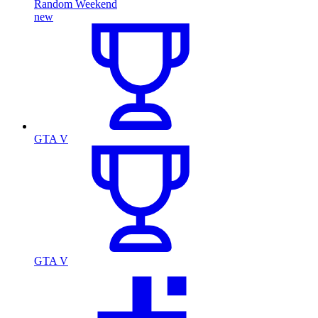
Random Weekend
new
GTA V
GTA V