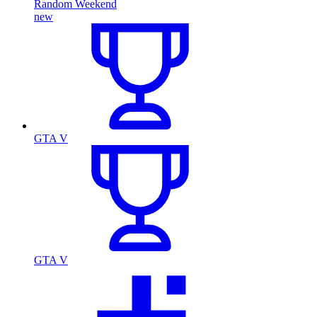
Random Weekend
new
GTA V
GTA V