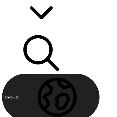
ES
EUR