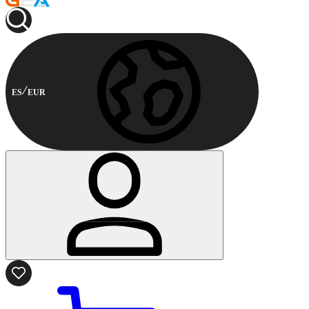
ES
EUR