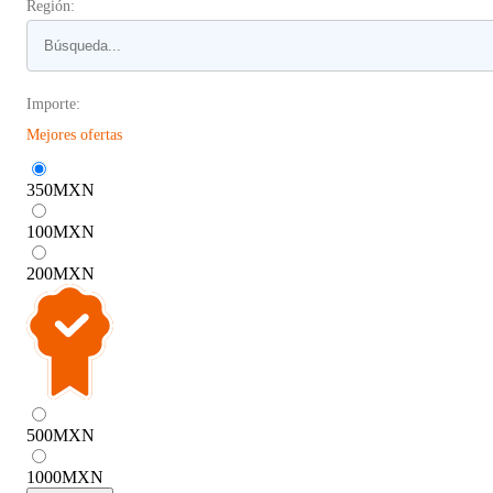
Región:
Importe:
Mejores ofertas
350
MXN
100
MXN
200
MXN
500
MXN
1000
MXN