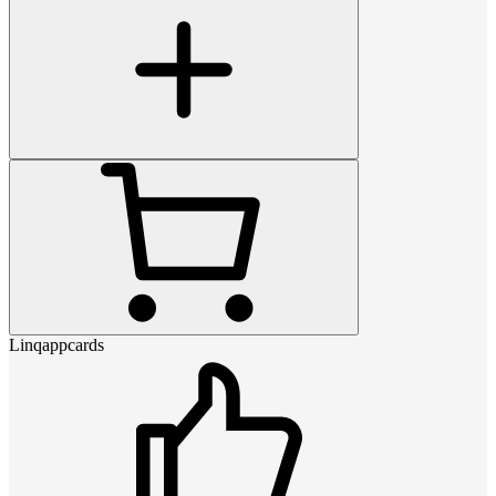
Linqappcards