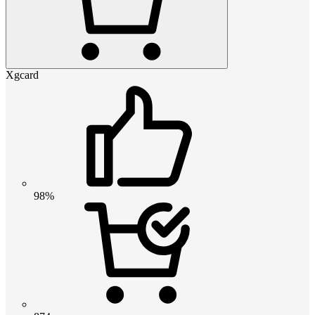
Xgcard
98%