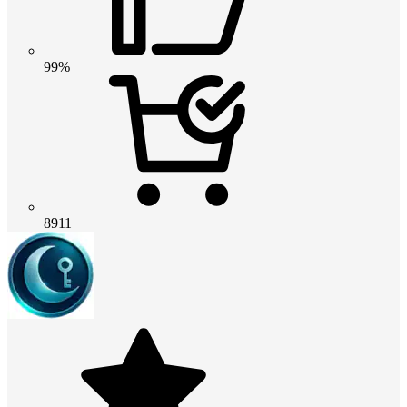
99%
8911