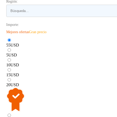
Región:
Importe:
Mejores ofertas
Gran precio
55
USD
5
USD
10
USD
15
USD
20
USD