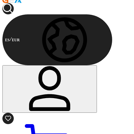
ES
EUR