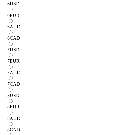
6
USD
6
EUR
6
AUD
6
CAD
7
USD
7
EUR
7
AUD
7
CAD
8
USD
8
EUR
8
AUD
8
CAD