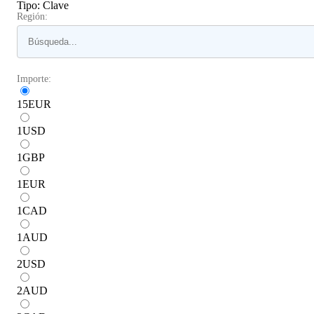
Tipo
:
Clave
Región:
Importe:
15
EUR
1
USD
1
GBP
1
EUR
1
CAD
1
AUD
2
USD
2
AUD