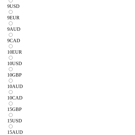
9
USD
9
EUR
9
AUD
9
CAD
10
EUR
10
USD
10
GBP
10
AUD
10
CAD
15
GBP
15
USD
15
AUD