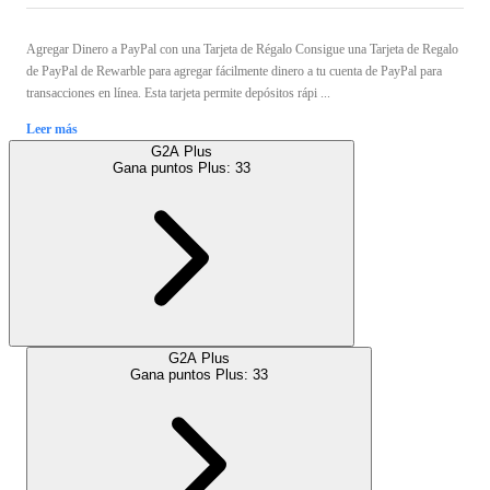
Agregar Dinero a PayPal con una Tarjeta de Régalo Consigue una Tarjeta de Regalo
de PayPal de Rewarble para agregar fácilmente dinero a tu cuenta de PayPal para
transacciones en línea. Esta tarjeta permite depósitos rápi ...
Leer más
G2A Plus
Gana puntos Plus:
33
G2A Plus
Gana puntos Plus:
33