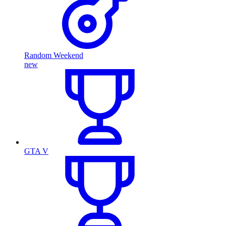
Random Weekend
new
GTA V