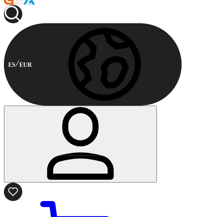
ES
EUR