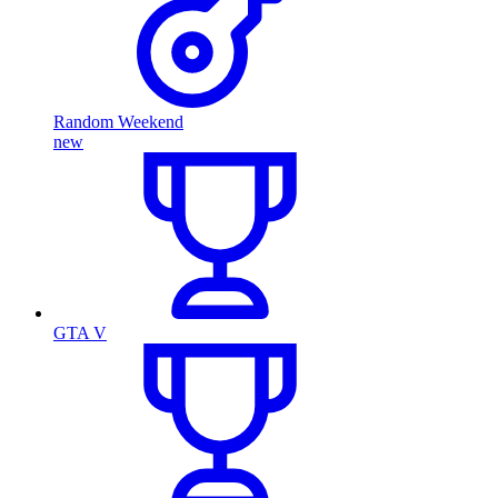
Random Weekend
new
GTA V