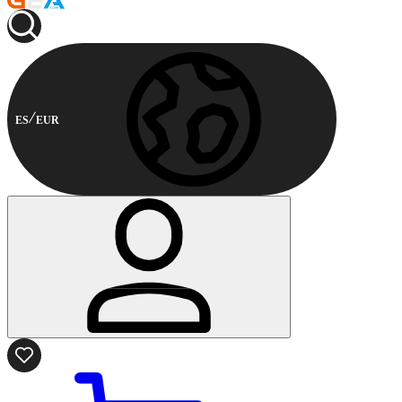
ES
EUR