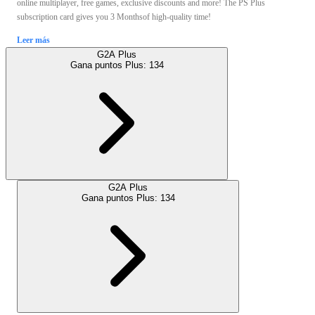
online multiplayer, free games, exclusive discounts and more! The PS Plus
subscription card gives you 3 Monthsof high-quality time!
Leer más
G2A Plus
Gana puntos Plus:
134
G2A Plus
Gana puntos Plus:
134