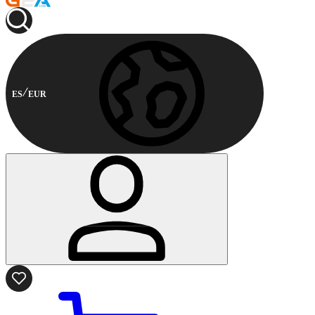
ES
EUR