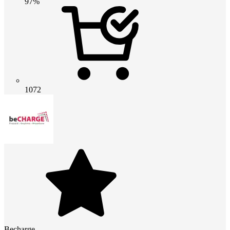
97%
1072
Becharge