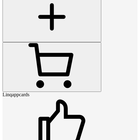
Linqappcards