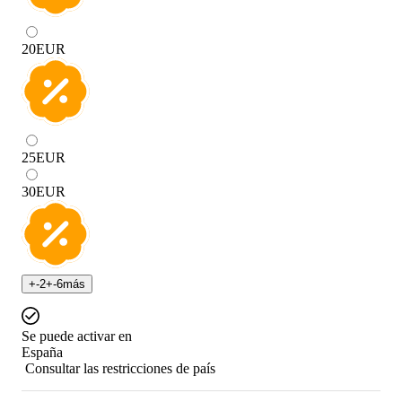
20
EUR
25
EUR
30
EUR
+
-2
+
-6
más
Se puede activar en
España
Consultar las restricciones de país