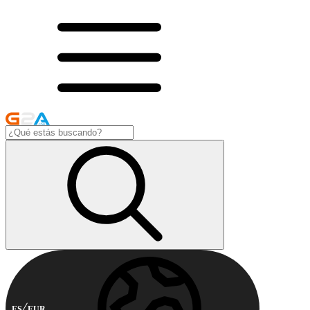
ES
EUR