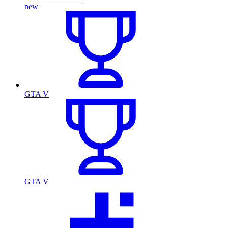
new
GTA V
GTA V