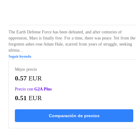
Loading...
Loading...
Loading...
Loading...
Loading
The Earth Defense Force has been defeated, and after centuries of
oppression, Mars is finally free. For a time, there was peace. Yet from the
forgotten ashes rose Adam Hale, scarred from years of struggle, seeking
ultima...
Seguir leyendo
Mejor precio
0.57
EUR
Precio con
G2A Plus
0.51
EUR
Comparación de precios