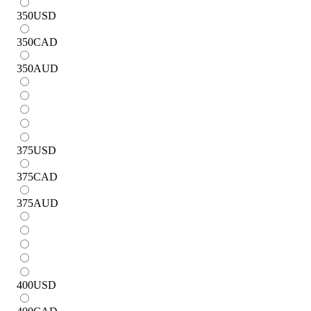
350
USD
350
CAD
350
AUD
375
USD
375
CAD
375
AUD
400
USD