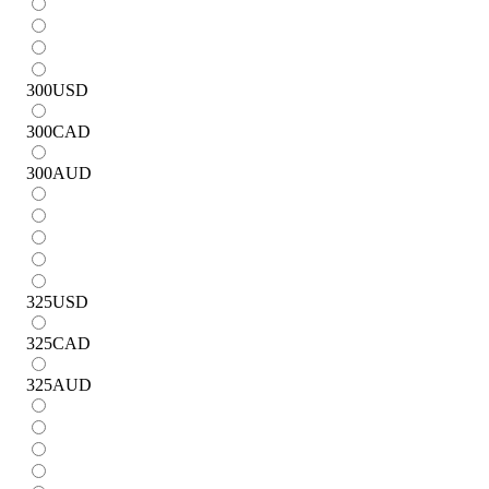
300
USD
300
CAD
300
AUD
325
USD
325
CAD
325
AUD