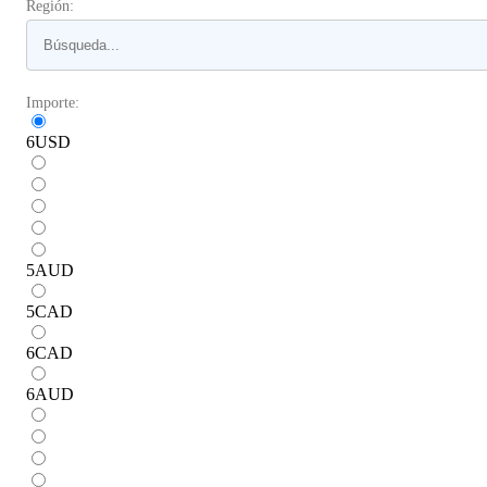
Región:
Importe:
6
USD
5
AUD
5
CAD
6
CAD
6
AUD