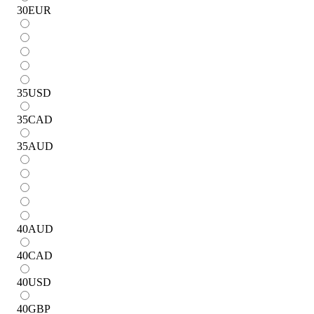
30
EUR
35
USD
35
CAD
35
AUD
40
AUD
40
CAD
40
USD
40
GBP