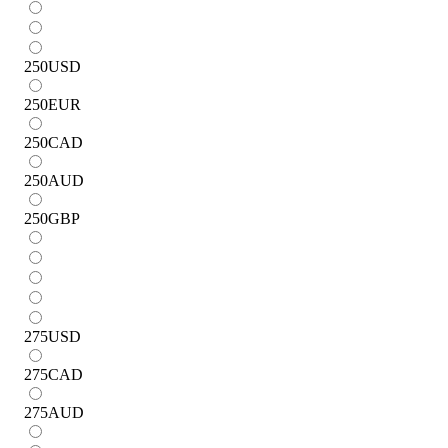
250
USD
250
EUR
250
CAD
250
AUD
250
GBP
275
USD
275
CAD
275
AUD