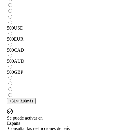
500
USD
500
EUR
500
CAD
500
AUD
500
GBP
+
314
+
310
más
Se puede activar en
España
Consultar las restricciones de país