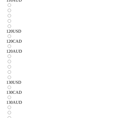
110
AUD
120
USD
120
CAD
120
AUD
130
USD
130
CAD
130
AUD