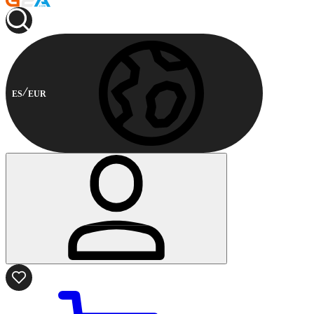
ES
EUR