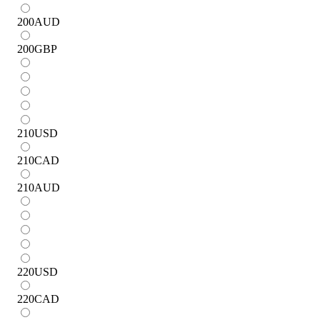
200
AUD
200
GBP
210
USD
210
CAD
210
AUD
220
USD
220
CAD