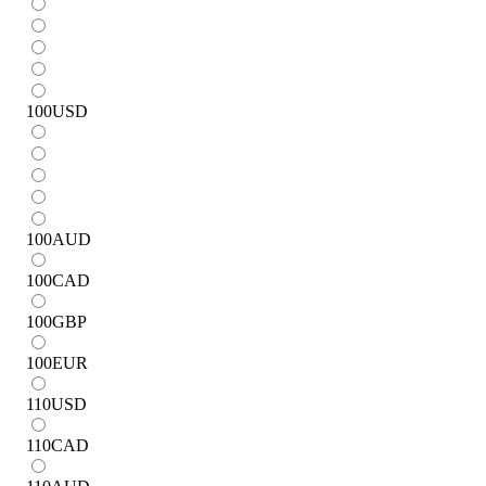
100
USD
100
AUD
100
CAD
100
GBP
100
EUR
110
USD
110
CAD