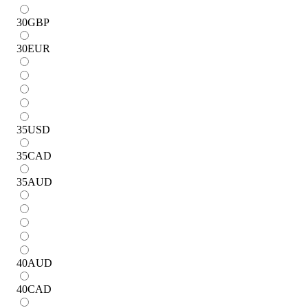
30
GBP
30
EUR
35
USD
35
CAD
35
AUD
40
AUD
40
CAD