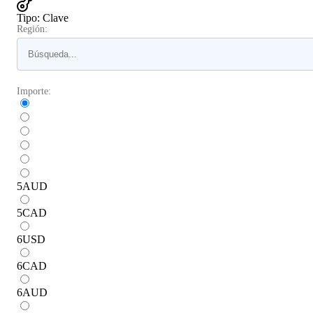
Tipo
:
Clave
Región:
Importe:
5
AUD
5
CAD
6
USD
6
CAD
6
AUD