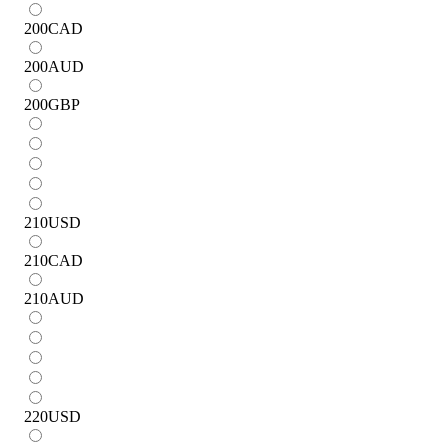
200
CAD
200
AUD
200
GBP
210
USD
210
CAD
210
AUD
220
USD