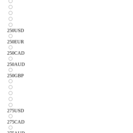
250
USD
250
EUR
250
CAD
250
AUD
250
GBP
275
USD
275
CAD