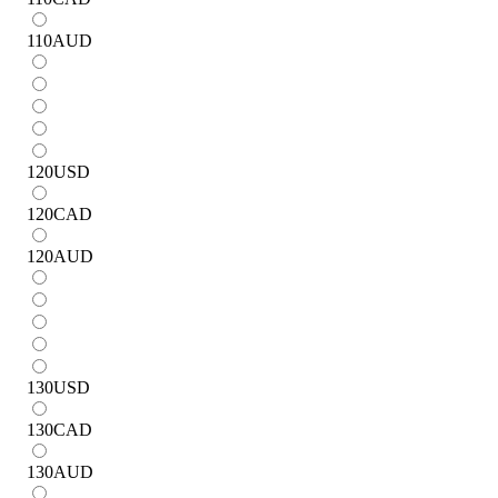
110
AUD
120
USD
120
CAD
120
AUD
130
USD
130
CAD
130
AUD