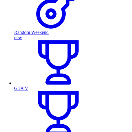
Random Weekend
new
GTA V