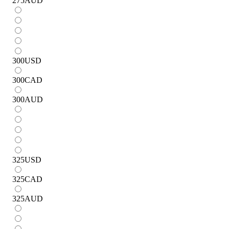
275
AUD
300
USD
300
CAD
300
AUD
325
USD
325
CAD
325
AUD