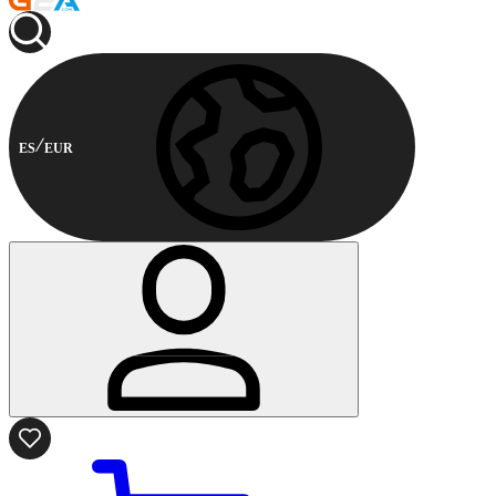
ES
EUR