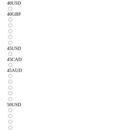
40
USD
40
GBP
45
USD
45
CAD
45
AUD
50
USD