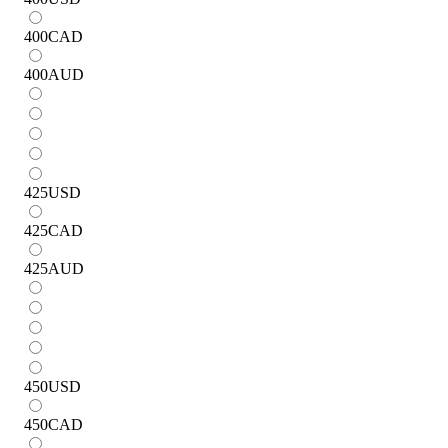
400
CAD
400
AUD
425
USD
425
CAD
425
AUD
450
USD
450
CAD