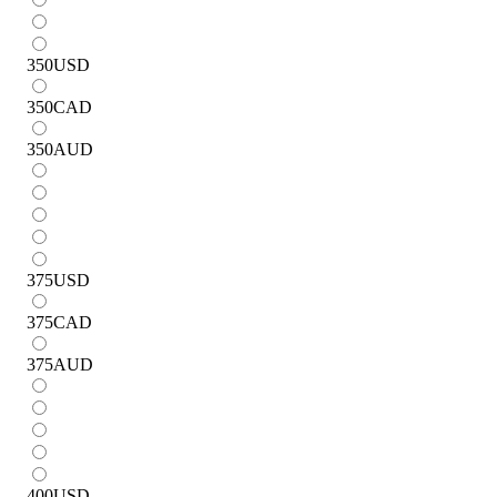
350
USD
350
CAD
350
AUD
375
USD
375
CAD
375
AUD
400
USD