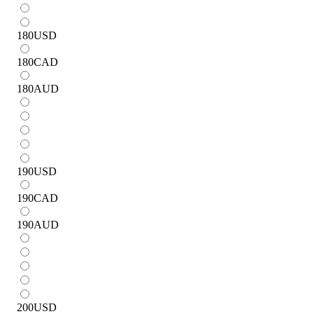
180
USD
180
CAD
180
AUD
190
USD
190
CAD
190
AUD
200
USD