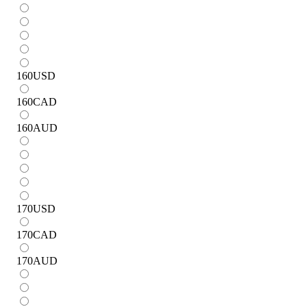
160
USD
160
CAD
160
AUD
170
USD
170
CAD
170
AUD