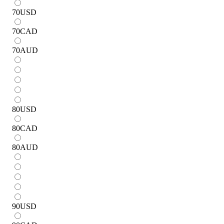
70
USD
70
CAD
70
AUD
80
USD
80
CAD
80
AUD
90
USD