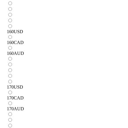
160
USD
160
CAD
160
AUD
170
USD
170
CAD
170
AUD