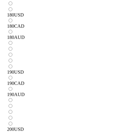
180
USD
180
CAD
180
AUD
190
USD
190
CAD
190
AUD
200
USD