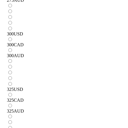
275
AUD
300
USD
300
CAD
300
AUD
325
USD
325
CAD
325
AUD