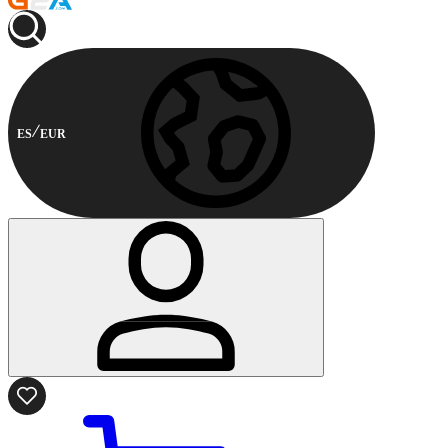
ES
EUR