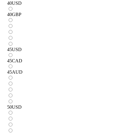
40
USD
40
GBP
45
USD
45
CAD
45
AUD
50
USD