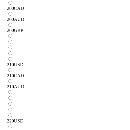
200
CAD
200
AUD
200
GBP
210
USD
210
CAD
210
AUD
220
USD