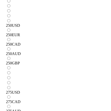
250
USD
250
EUR
250
CAD
250
AUD
250
GBP
275
USD
275
CAD