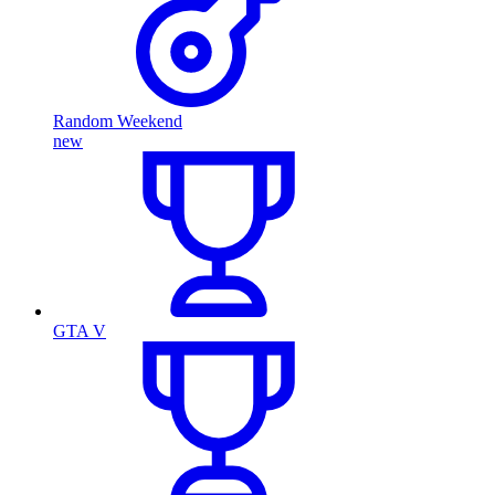
Random Weekend
new
GTA V