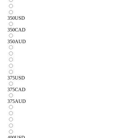
350
USD
350
CAD
350
AUD
375
USD
375
CAD
375
AUD
400
USD