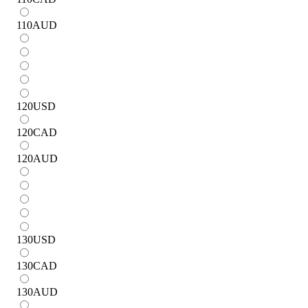
110
AUD
120
USD
120
CAD
120
AUD
130
USD
130
CAD
130
AUD