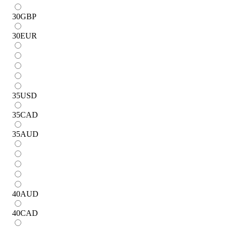
30
GBP
30
EUR
35
USD
35
CAD
35
AUD
40
AUD
40
CAD