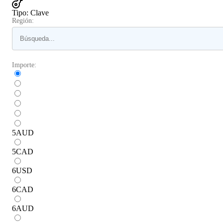
Tipo
:
Clave
Región:
Importe:
5
AUD
5
CAD
6
USD
6
CAD
6
AUD