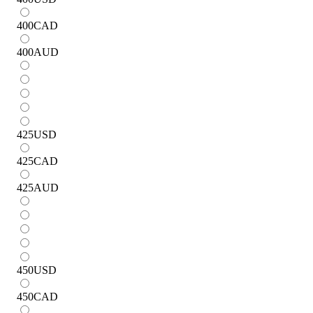
400
CAD
400
AUD
425
USD
425
CAD
425
AUD
450
USD
450
CAD