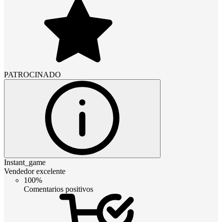
PATROCINADO
Instant_game
Vendedor excelente
100%
Comentarios positivos