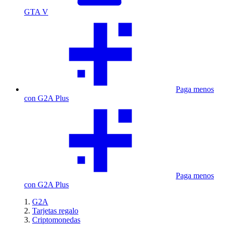
GTA V
Paga menos
con G2A Plus
Paga menos
con G2A Plus
G2A
Tarjetas regalo
Criptomonedas