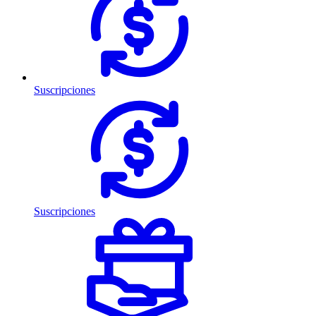
Suscripciones
Suscripciones