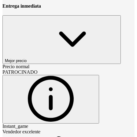
Entrega inmediata
Mejor precio
Precio normal
PATROCINADO
Instant_game
Vendedor excelente