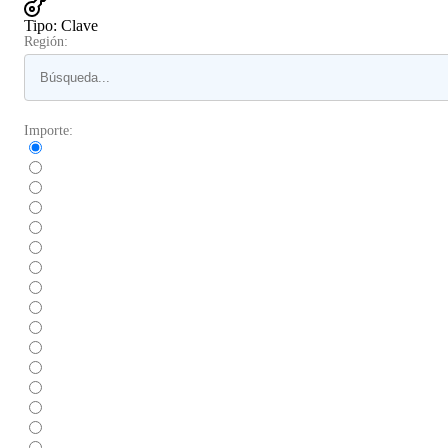
Tipo
:
Clave
Región:
Importe: