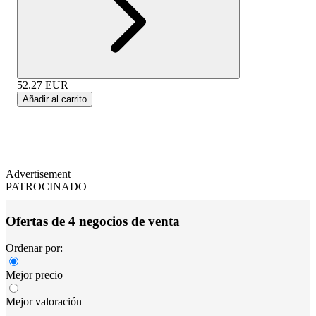
52.27
EUR
Añadir al carrito
Advertisement
PATROCINADO
Ofertas de 4 negocios de venta
Ordenar por:
Mejor precio
Mejor valoración