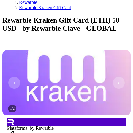
Rewarble
Rewarble Kraken Gift Card
Rewarble Kraken Gift Card (ETH) 50
USD - by Rewarble Clave - GLOBAL
1
/
2
Plataforma
:
by Rewarble