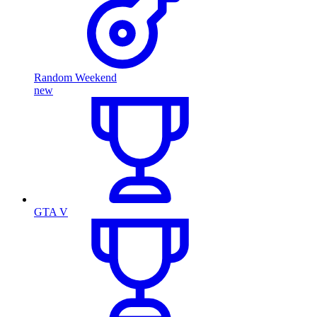
Random Weekend
new
GTA V