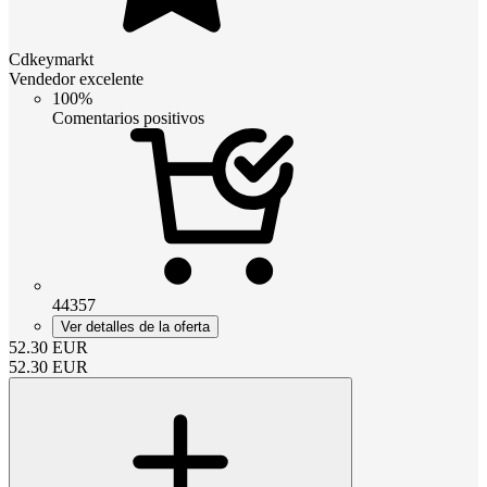
Cdkeymarkt
Vendedor excelente
100%
Comentarios positivos
44357
Ver detalles de la oferta
52.30
EUR
52.30
EUR