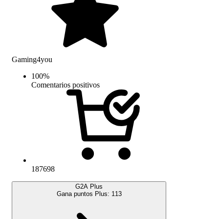
Gaming4you
100
%
Comentarios positivos
187698
G2A Plus
Gana puntos Plus:
113