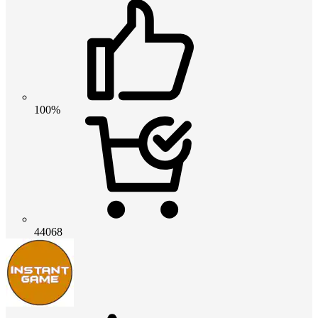
100%
44068