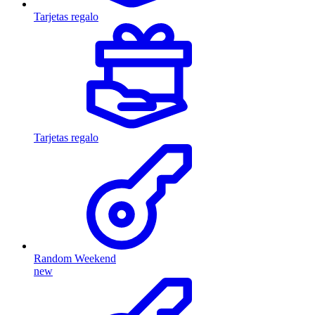
Tarjetas regalo
Tarjetas regalo
Random Weekend
new