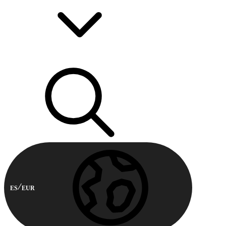
ES
EUR