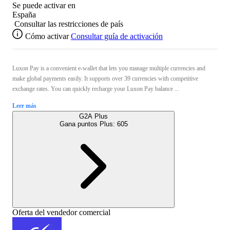
Se puede activar en
España
Consultar las restricciones de país
Cómo activar
Consultar guía de activación
Luxon Pay is a convenient e-wallet that lets you manage multiple currencies and
make global payments easily. It supports over 39 currencies with competitive
exchange rates. You can quickly recharge your Luxon Pay balance ...
Leer más
G2A Plus
Gana puntos Plus:
605
Oferta del vendedor comercial