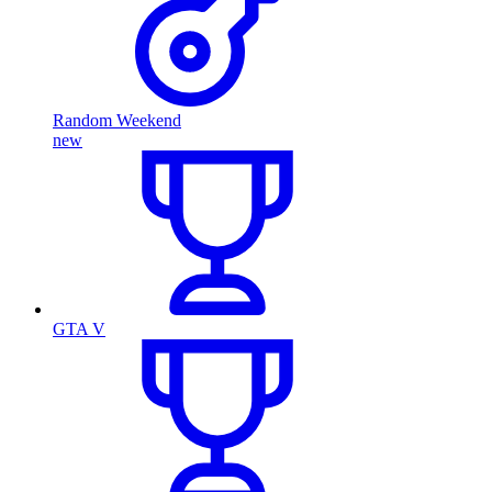
Random Weekend
new
GTA V