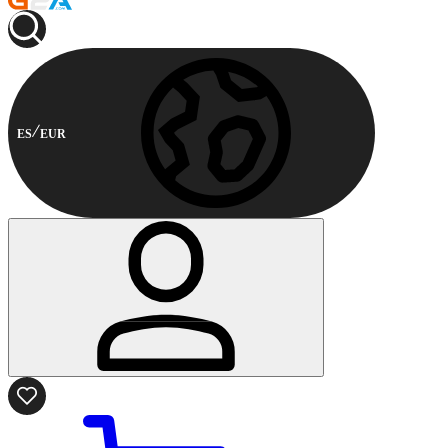
ES
EUR