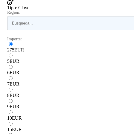
Tipo
:
Clave
Región:
Importe:
275
EUR
5
EUR
6
EUR
7
EUR
8
EUR
9
EUR
10
EUR
15
EUR