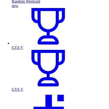
Random Weekend
new
GTA V
GTA V