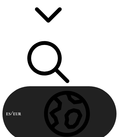
ES
EUR