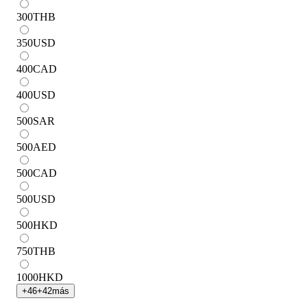
300
THB
350
USD
400
CAD
400
USD
500
SAR
500
AED
500
CAD
500
USD
500
HKD
750
THB
1000
HKD
+
46
+
42
más