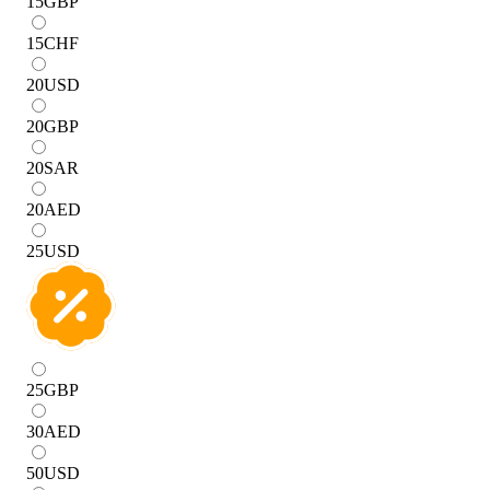
15
GBP
15
CHF
20
USD
20
GBP
20
SAR
20
AED
25
USD
25
GBP
30
AED
50
USD