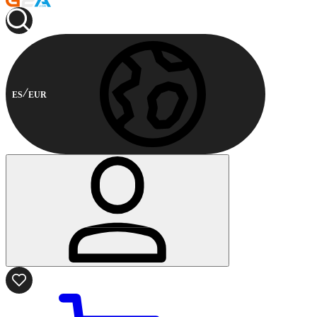
ES
EUR