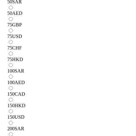
50
SAR
50
AED
75
GBP
75
USD
75
CHF
75
HKD
100
SAR
100
AED
150
CAD
150
HKD
150
USD
200
SAR