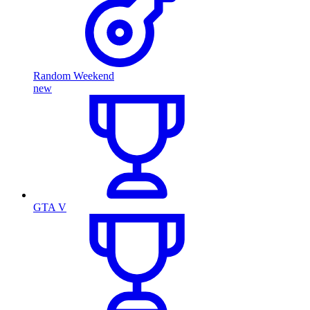
Random Weekend
new
GTA V