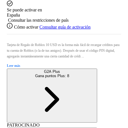
Se puede activar en
España
Consultar las restricciones de país
Cómo activar
Consultar guía de activación
Tarjeta de Regalo de Roblox 10 USD es la forma más fácil de recargar créditos para
tu cuenta de Roblox (o la de tus amigos). Después de usar el código PIN digital,
agregarás instantáneamente una cierta cantidad de crédi ...
Leer más
G2A Plus
Gana puntos Plus:
8
PATROCINADO