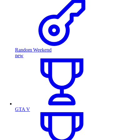
Random Weekend
new
GTA V