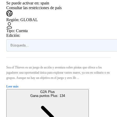
Se puede activar en:
spain
Consultar las restricciones de país
Región
:
GLOBAL
Tipo
:
Cuenta
Edición:
Sea of Thieves es un juego de acción y aventura sobre piratas que ofrece a los
jugadores una oportunidad única para explorar vastos mares, ya sea en solitario o en
grupos. Aunque no hay un objetivo en el juego y eres lib ...
Leer más
G2A Plus
Gana puntos Plus:
134