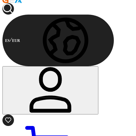
ES
EUR