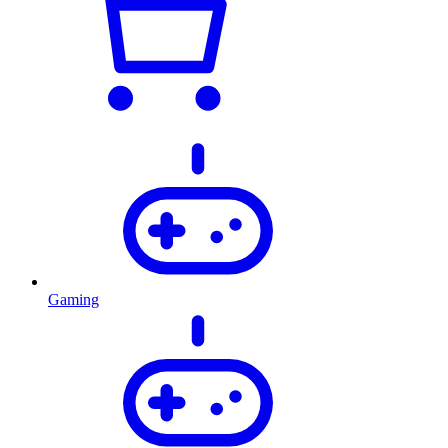
Gaming