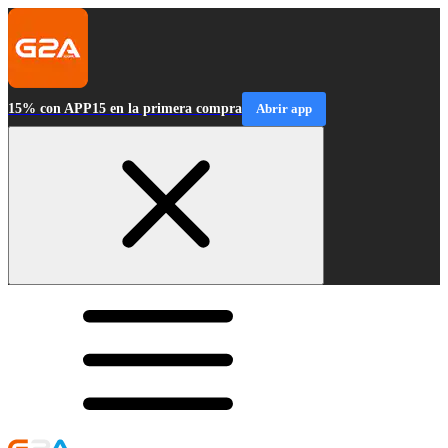
15% con APP15 en la primera compra
Abrir app