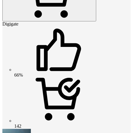
Digigate
66%
142