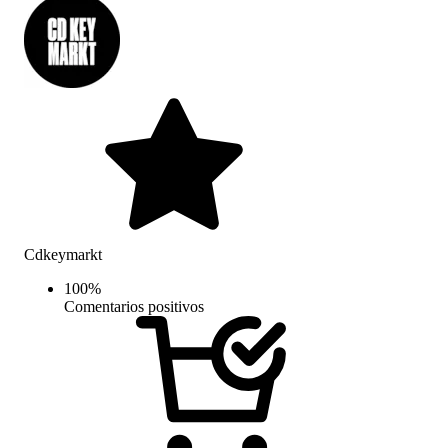
Cdkeymarkt
100
%
Comentarios positivos