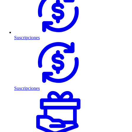
Suscripciones
Suscripciones