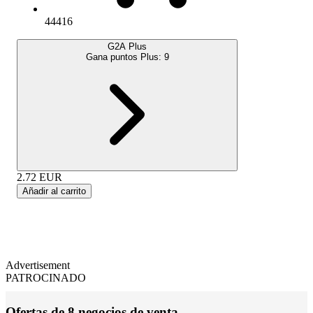
44416
G2A Plus
Gana puntos Plus:
9
2.72
EUR
Añadir al carrito
Advertisement
PATROCINADO
Ofertas de 8 negocios de venta