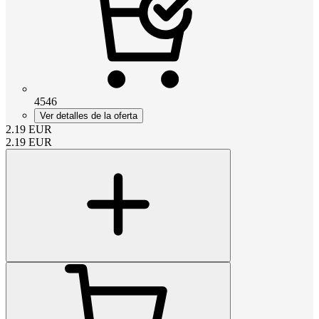
4546
Ver detalles de la oferta
2.19
EUR
2.19
EUR