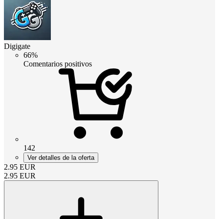
Digigate
66%
Comentarios positivos
142
Ver detalles de la oferta
2.95
EUR
2.95
EUR