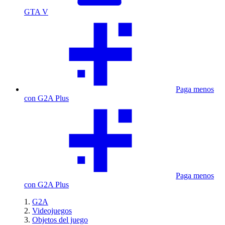
GTA V
Paga menos
con G2A Plus
Paga menos
con G2A Plus
G2A
Videojuegos
Objetos del juego