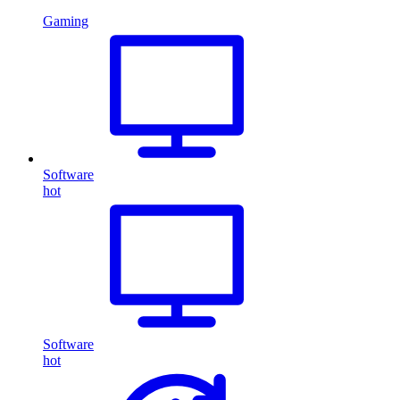
Gaming
Software
hot
Software
hot