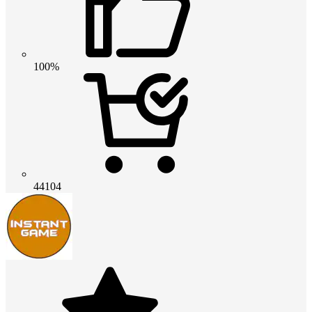
100%
44104