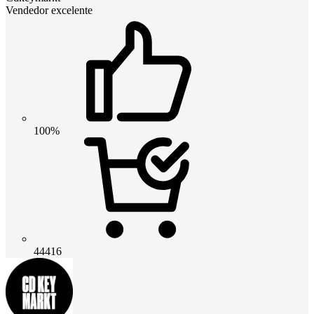
Vendedor excelente
100%
44416