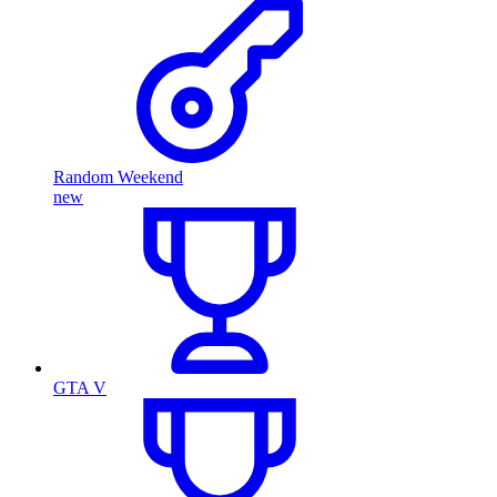
Random Weekend
new
GTA V