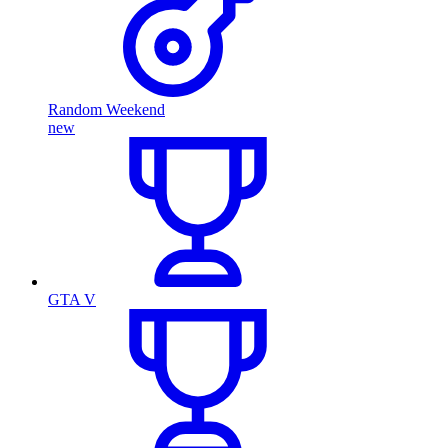
Random Weekend
new
GTA V