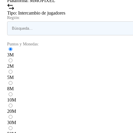
Plataforma
:
MMOPIXEL
Tipo
:
Intercambio de jugadores
Región:
Puntos y Monedas:
3
M
2
M
5
M
8
M
10
M
20
M
30
M