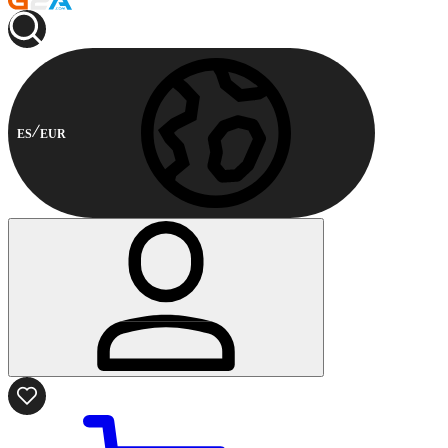
ES
EUR