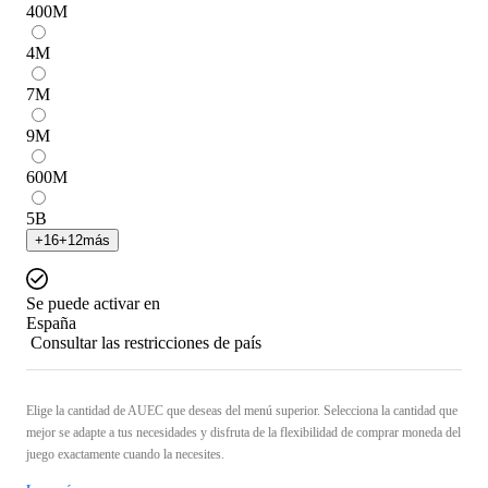
400
M
4
M
7
M
9
M
600
M
5
B
+
16
+
12
más
Se puede activar en
España
Consultar las restricciones de país
Elige la cantidad de AUEC que deseas del menú superior. Selecciona la cantidad que
mejor se adapte a tus necesidades y disfruta de la flexibilidad de comprar moneda del
juego exactamente cuando la necesites.