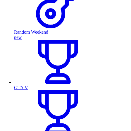
Random Weekend
new
GTA V