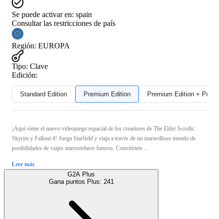
Se puede activar en:
spain
Consultar las restricciones de país
Región
:
EUROPA
Tipo
:
Clave
Edición:
Standard Edition
Premium Edition
Premium Edition + Preor
¡Aquí viene el nuevo videojuego espacial de los creadores de The Elder Scrolls:
Skyrim y Fallout 4! Juega Starfield y viaja a través de un maravilloso mundo de
posibilidades de viajes interestelares futuros. Conviértete ...
Leer más
G2A Plus
Gana puntos Plus:
241