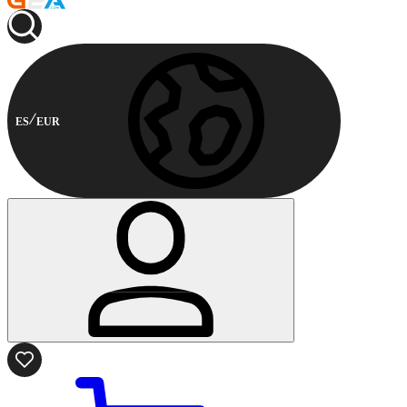
ES
EUR