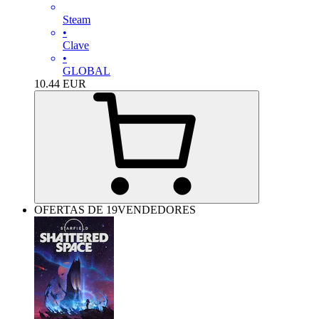
Steam
•
Clave
•
GLOBAL
10.44
EUR
OFERTAS DE 19VENDEDORES