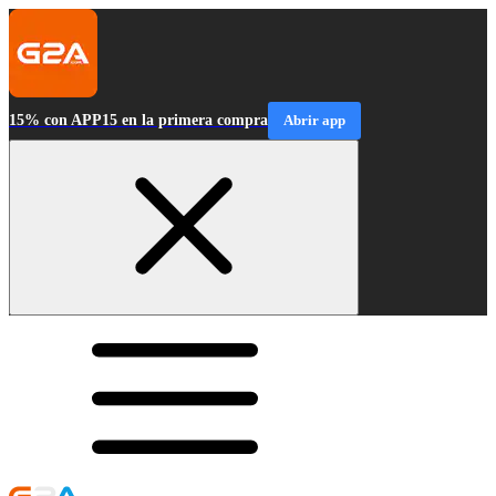
15% con APP15 en la primera compra
Abrir app