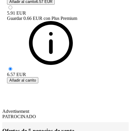
Añadir al carrito
6.57 EUR
5.91
EUR
Guardar
0.66 EUR
con
Plus Premium
6.57
EUR
Añadir al carrito
Advertisement
PATROCINADO
Ofertas de 5 negocios de venta