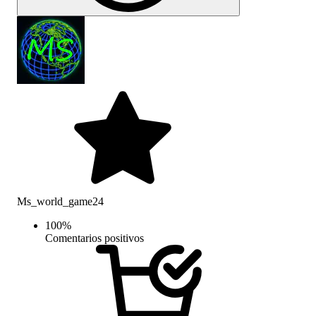
Ms_world_game24
100
%
Comentarios positivos