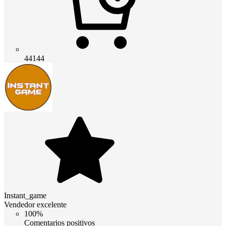
44144
Instant_game
Vendedor excelente
100%
Comentarios positivos