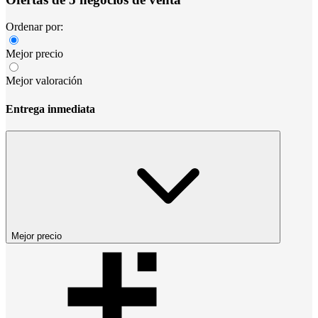
Ordenar por:
Mejor precio
Mejor valoración
Entrega inmediata
Mejor precio