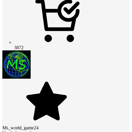
3872
Ms_world_game24