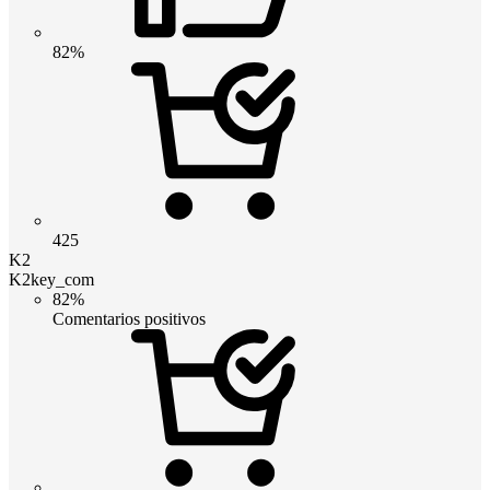
82%
425
K2
K2key_com
82%
Comentarios positivos