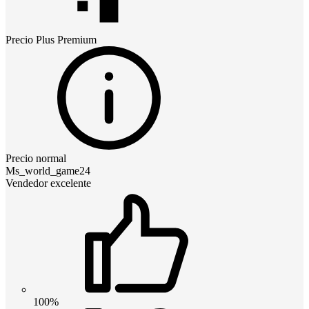
Precio
Plus Premium
Precio normal
Ms_world_game24
Vendedor excelente
100%