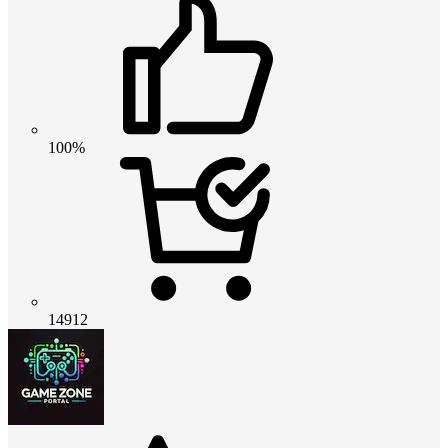
100%
14912