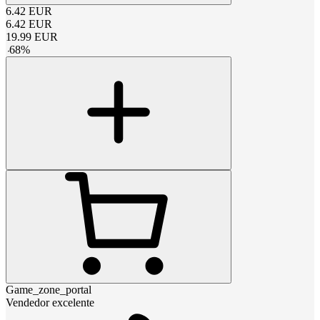
6.42
EUR
6.42
EUR
19.99
EUR
-
68
%
Game_zone_portal
Vendedor excelente