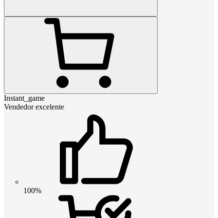
Instant_game
Vendedor excelente
100%