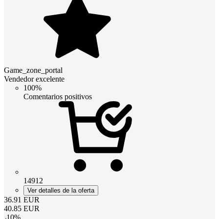
Game_zone_portal
Vendedor excelente
100%
Comentarios positivos
14912
Ver detalles de la oferta
36.91
EUR
40.85
EUR
-
10
%