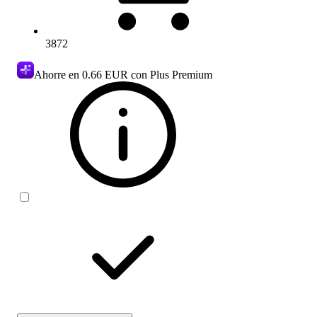
3872
Ahorre en
0.66 EUR
con Plus Premium