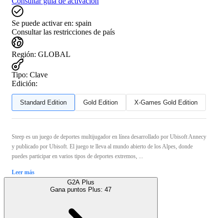
Consultar guía de activación
Se puede activar en:
spain
Consultar las restricciones de país
Región
:
GLOBAL
Tipo
:
Clave
Edición:
Standard Edition
Gold Edition
X-Games Gold Edition
Steep es un juego de deportes multijugador en línea desarrollado por Ubisoft Annecy
y publicado por Ubisoft. El juego te lleva al mundo abierto de los Alpes, donde
puedes participar en varios tipos de deportes extremos, ...
Leer más
G2A Plus
Gana puntos Plus:
47