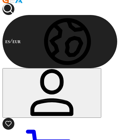
ES
EUR