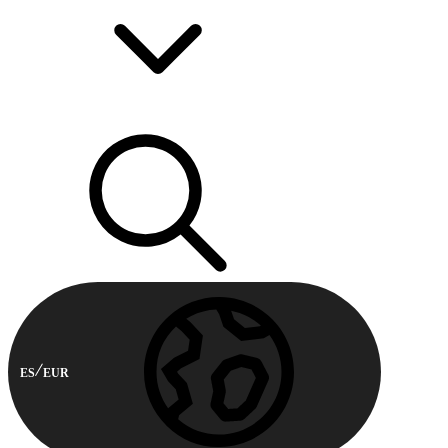
ES
EUR