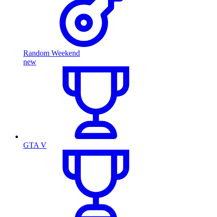
Random Weekend
new
GTA V