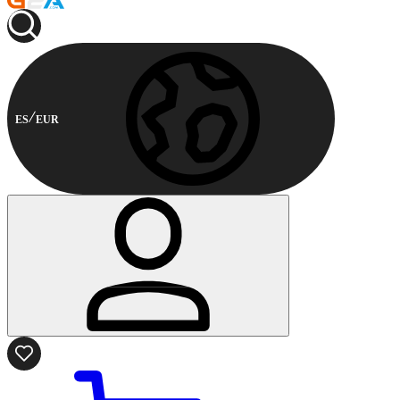
ES
EUR