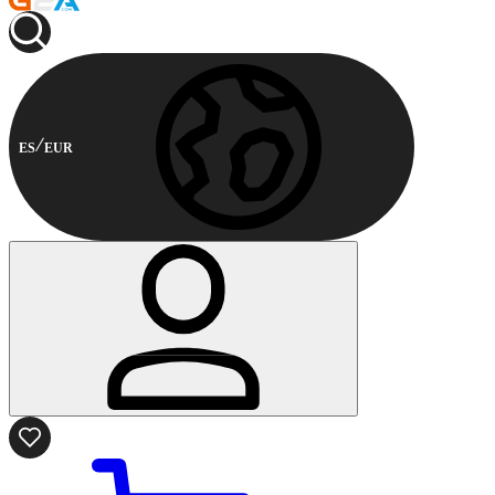
ES
EUR