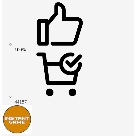
100%
44157