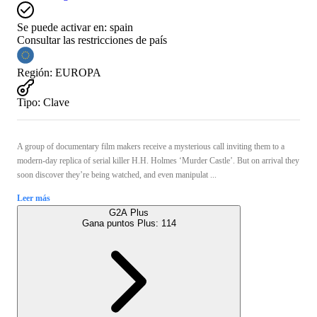
Se puede activar en:
spain
Consultar las restricciones de país
Región
:
EUROPA
Tipo
:
Clave
A group of documentary film makers receive a mysterious call inviting them to a
modern-day replica of serial killer H.H. Holmes ‘Murder Castle’. But on arrival they
soon discover they’re being watched, and even manipulat ...
Leer más
G2A Plus
Gana puntos Plus:
114