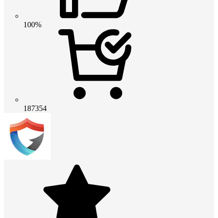
100%
187354