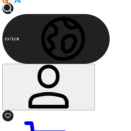
ES
EUR