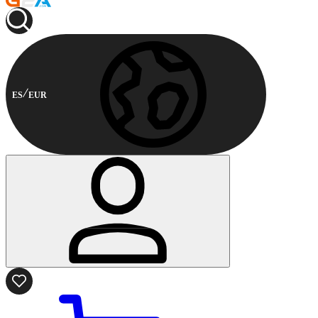
ES
EUR