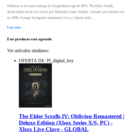
Oblivion es la cuarta entrega de la legendaria saga de RPG The Elder Scrolls,
desarrollada desde sus inicios por Bethesda Game Studios. Lanzado por primera vez
en 2006, el juego ha logrado mantenerse vivo y vigente inclu ...
Leer más
Este producto está agotado
Ver artículos similares:
OFERTA DE: Pl_digital_key
The Elder Scrolls IV: Oblivion Remastered |
Deluxe Edition (Xbox Series X/S, PC) -
Xbox Live Clave - GLOBAL