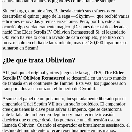
cautivando tanto a nuevos jugadores como a fans de siempre.
Sin embargo, durante años, Bethesda centró sus esfuerzos en
desarrollar el quinto juego de la saga —Skyrim—, que recibió varias
ediciones renovadas y remasterizaciones. Pero, por fin, este año
ocurrió algo verdaderamente mágico. ¡Después de casi dos décadas,
nació The Elder Scrolls IV Oblivion Remastered! Sí, el legendario
Oblivion ha vuelto con un lavado de cara completo, y lo hizo con
fuerza: ¡solo en el día de lanzamiento, más de 180,000 jugadores se
sumaron en Steam!
¿De qué trata Oblivion?
Al igual que el original y otros juegos de la saga TES,
The Elder
Scrolls IV Oblivion Remastered
se desarrolla en un vasto mundo
de fantasía en el continente de Tamriel. Esta vez, los jugadores son
transportados a su corazón: el Imperio de Cyrodiil.
Asumes el papel de un prisionero, inesperadamente liberado por el
emperador Uriel Septim VII tras un sueño profético. El emperador
cree que tienes la clave para salvar al imperio, que se desmorona
ante la falta de un heredero legítimo y una creciente invasión
daédrica que emerge desde las puertas de una dimensión oscura
llamada Oblivion. Cuando el emperador es brutalmente asesinado, el
destino del mundo entero recae repentinamente en tus manos.