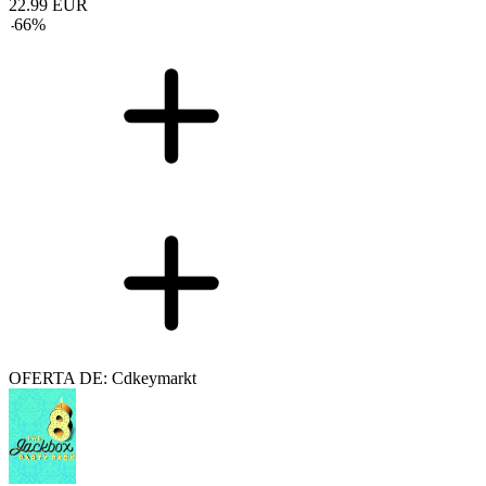
22.99
EUR
-
66
%
OFERTA DE: Cdkeymarkt