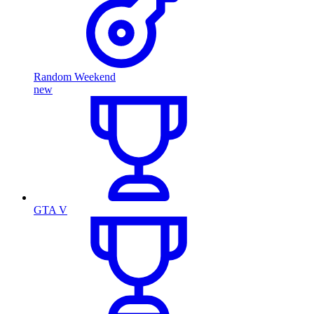
Random Weekend
new
GTA V