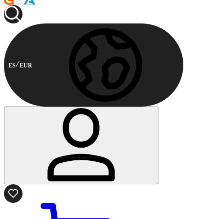
ES
EUR