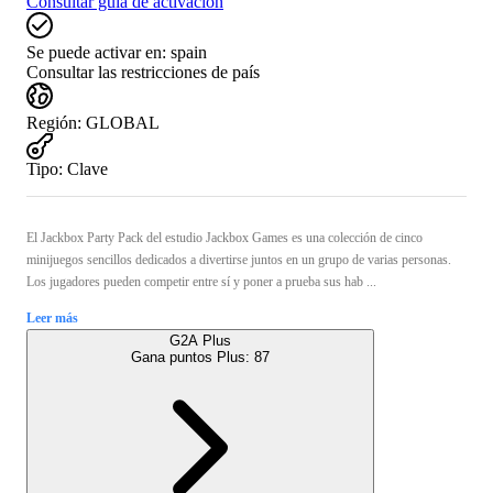
Consultar guía de activación
Se puede activar en:
spain
Consultar las restricciones de país
Región
:
GLOBAL
Tipo
:
Clave
El Jackbox Party Pack del estudio Jackbox Games es una colección de cinco
minijuegos sencillos dedicados a divertirse juntos en un grupo de varias personas.
Los jugadores pueden competir entre sí y poner a prueba sus hab ...
Leer más
G2A Plus
Gana puntos Plus:
87