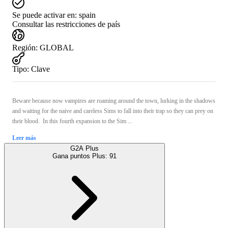
Se puede activar en:
spain
Consultar las restricciones de país
Región
:
GLOBAL
Tipo
:
Clave
Beware because now vampires are roaming around the town, lurking in the shadows
and waiting for the naive and careless Sims to fall into their trap so they can prey on
their blood. In this fourth expansion to the Sim ...
Leer más
G2A Plus
Gana puntos Plus:
91