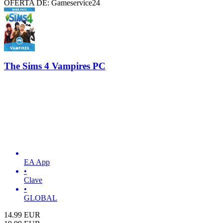
OFERTA DE: Gameservice24
The Sims 4 Vampires PC
EA App
•
Clave
•
GLOBAL
14.99
EUR