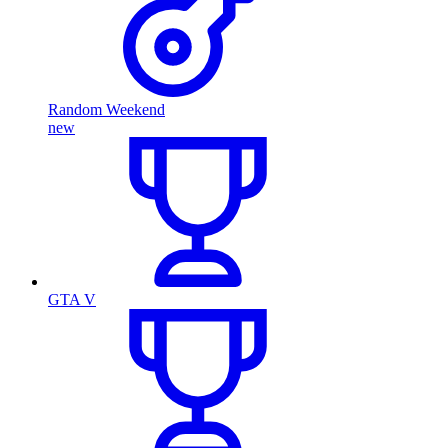
Random Weekend
new
GTA V