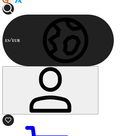
ES
EUR