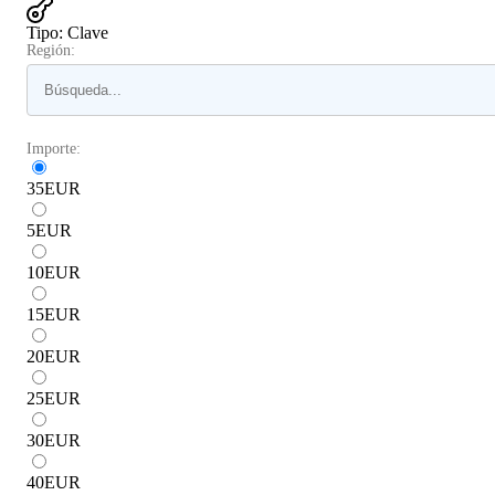
Tipo
:
Clave
Región:
Importe:
35
EUR
5
EUR
10
EUR
15
EUR
20
EUR
25
EUR
30
EUR
40
EUR