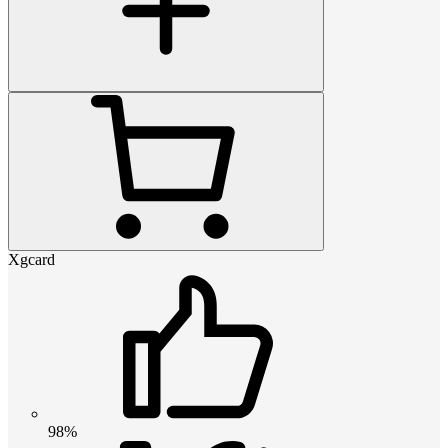
Xgcard
98%