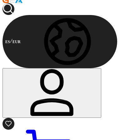
ES
EUR