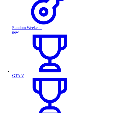
Random Weekend
new
GTA V