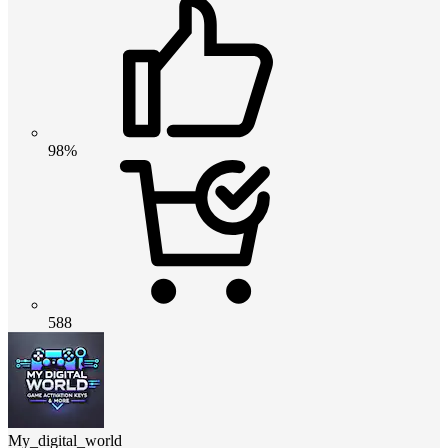
98%
588
My_digital_world