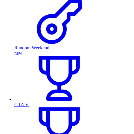
Random Weekend
new
GTA V