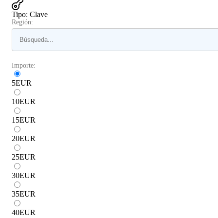
Tipo
:
Clave
Región:
Importe:
5
EUR
10
EUR
15
EUR
20
EUR
25
EUR
30
EUR
35
EUR
40
EUR