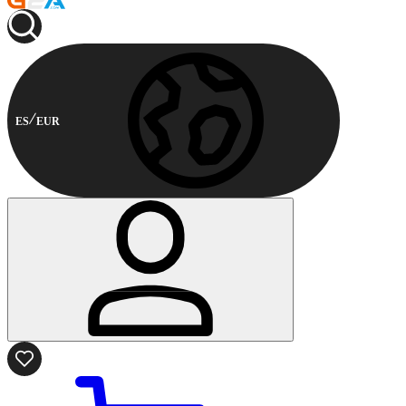
ES
EUR