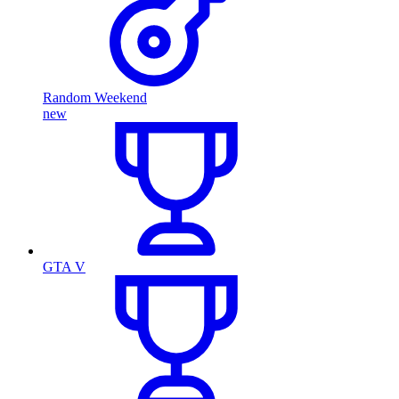
Random Weekend
new
GTA V