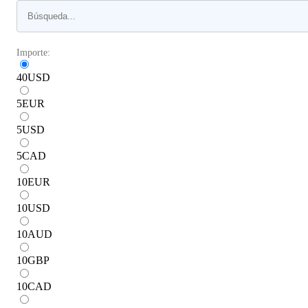
Importe:
40
USD
5
EUR
5
USD
5
CAD
10
EUR
10
USD
10
AUD
10
GBP
10
CAD