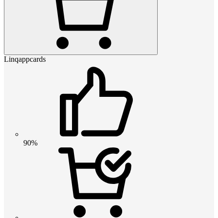
Linqappcards
90%