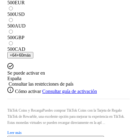
500
EUR
500
USD
500
AUD
500
GBP
500
CAD
+
64
+
60
más
Se puede activar en
España
Consultar las restricciones de país
Cómo activar
Consultar guía de activación
TikTok Coins y RecargaPuedes comprar TikTok Coins con la Tarjeta de Regalo
TikTok de Rewarble, una excelente opción para mejorar tu experiencia en TikTok.
Estas monedas virtuales se pueden recargar directamente en la apl ...
Leer más