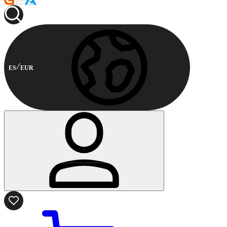
ES
EUR