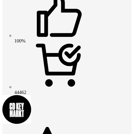
100%
44462