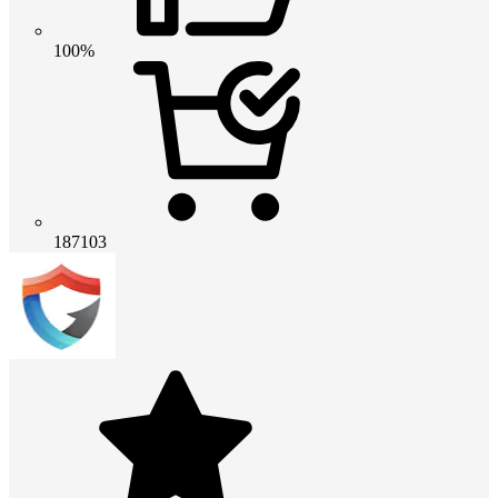
100%
187103