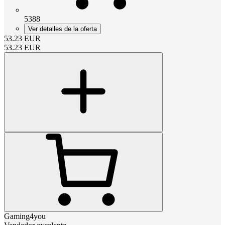
5388
Ver detalles de la oferta
53.23
EUR
53.23
EUR
Gaming4you