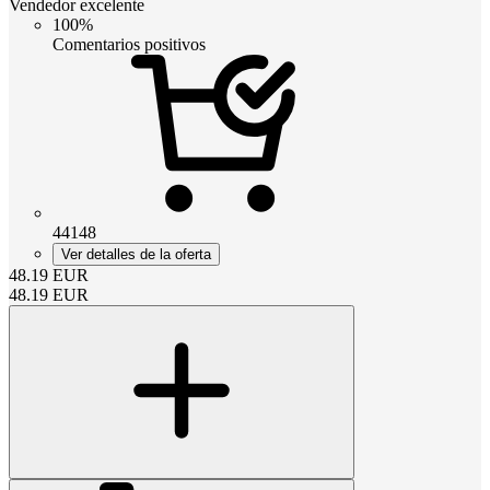
Vendedor excelente
100%
Comentarios positivos
44148
Ver detalles de la oferta
48.19
EUR
48.19
EUR