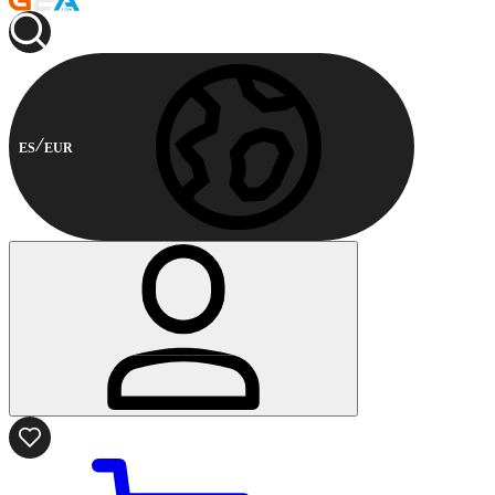
ES
EUR