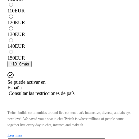
110
EUR
120
EUR
130
EUR
140
EUR
150
EUR
+
10
+
6
más
Se puede activar en
España
Consultar las restricciones de país
Twitch builds communities around live content that's interactive, diverse, and always
next level. We saved you a seat in chat.Twitch is where millions of people come
together live every day to chat, interact, and make th ...
Leer más