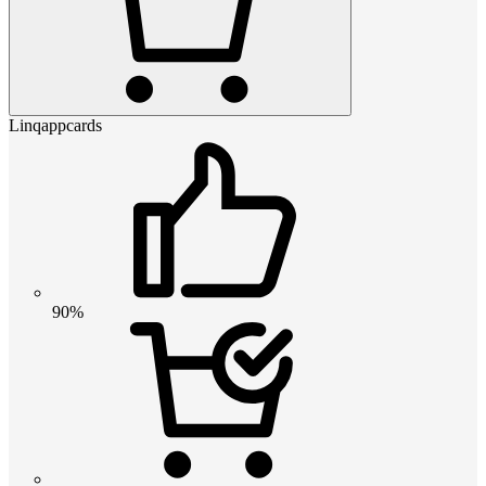
Linqappcards
90%