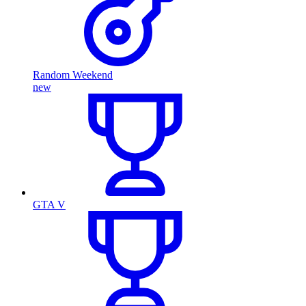
Random Weekend
new
GTA V