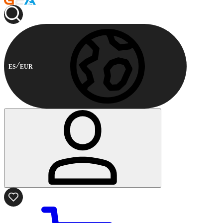
ES
EUR