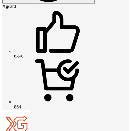
Xgcard
98%
864