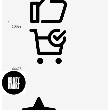
100%
44428