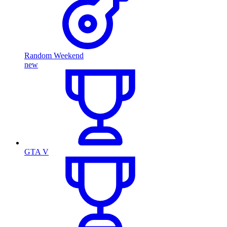
Random Weekend
new
GTA V