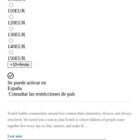
110
EUR
120
EUR
130
EUR
140
EUR
150
EUR
+
10
+
6
más
Se puede activar en
España
Consultar las restricciones de país
Twitch builds communities around live content that's interactive, diverse, and always
next level. We saved you a seat in chat.Twitch is where millions of people come
together live every day to chat, interact, and make th ...
Leer más