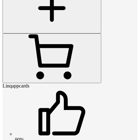
Linqappcards
90%