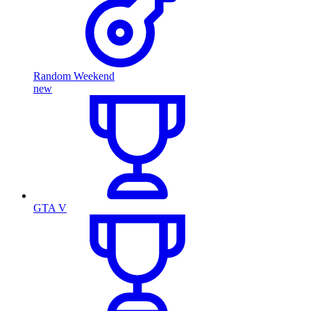
Random Weekend
new
GTA V