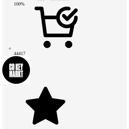
100%
44417