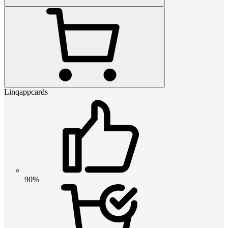
Linqappcards
90%