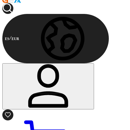
ES
EUR