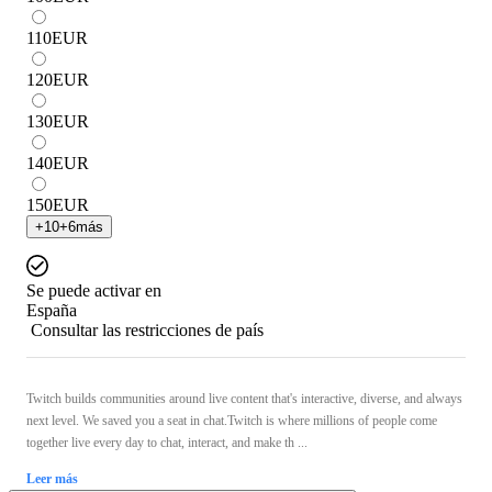
110
EUR
120
EUR
130
EUR
140
EUR
150
EUR
+
10
+
6
más
Se puede activar en
España
Consultar las restricciones de país
Twitch builds communities around live content that's interactive, diverse, and always
next level. We saved you a seat in chat.Twitch is where millions of people come
together live every day to chat, interact, and make th ...
Leer más