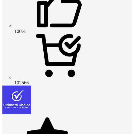
100%
102566