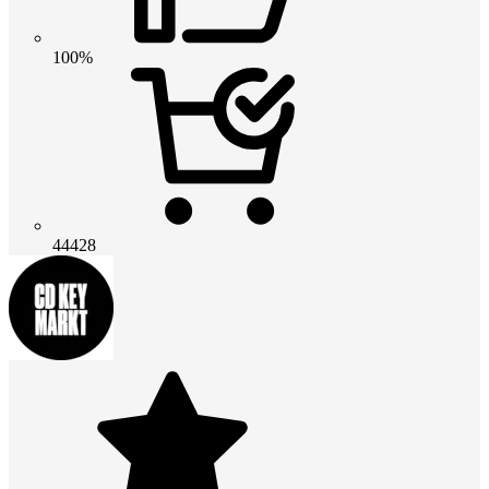
100%
44428