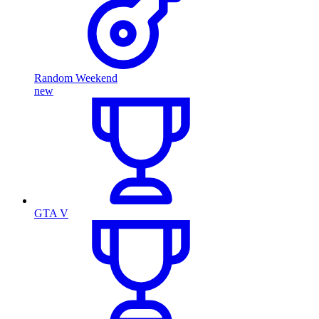
Random Weekend
new
GTA V