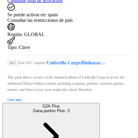
Consultar guía de activación
Se puede activar en:
spain
Consultar las restricciones de país
Región
:
GLOBAL
Tipo
:
Clave
Umbrella Corps/Biohazard Umbrella Corps Steam Key GLOBAL
Este DLC requiere:
DLC
This pack allows owners of the standard edition of Umbrella Corps to access the
additional Deluxe Edition content, including weapons, patches, cosmetic options,
emotes, and skins to turn your avatar into classic Resident ...
Leer más
G2A Plus
Gana puntos Plus:
3