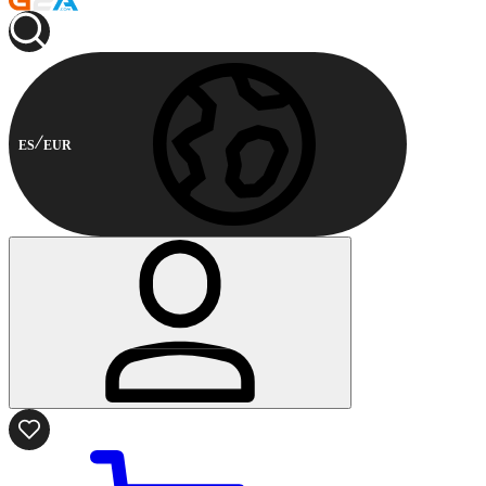
ES
EUR