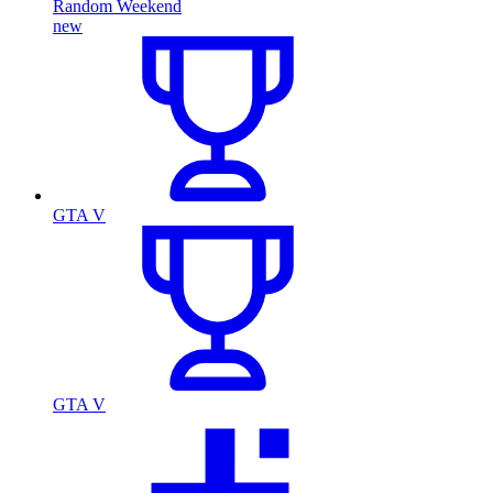
Random Weekend
new
GTA V
GTA V