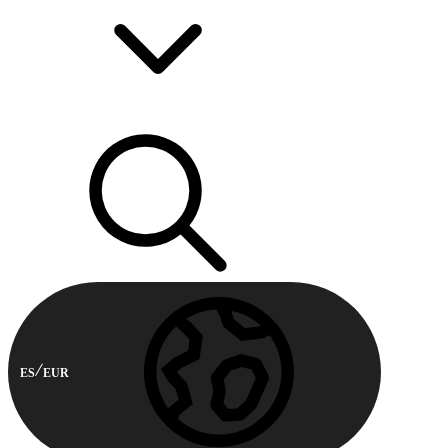
ES
EUR