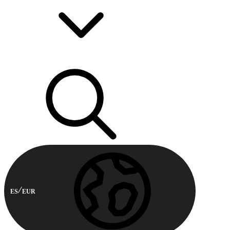
ES
EUR