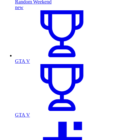
Random Weekend
new
GTA V
GTA V