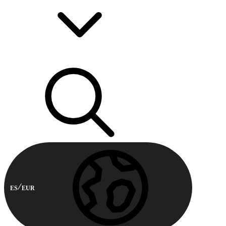
ES
EUR