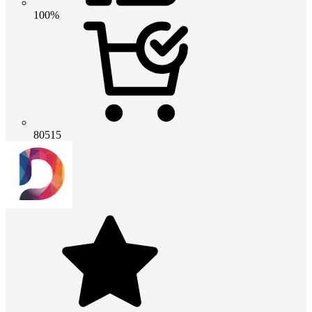
100%
80515