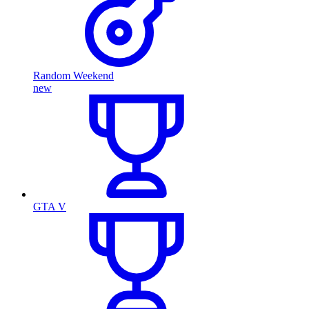
Random Weekend
new
GTA V