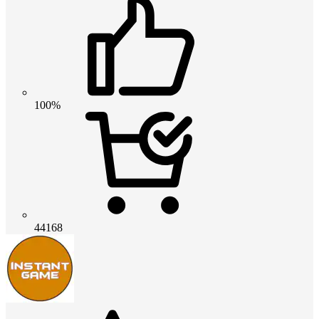
100%
44168