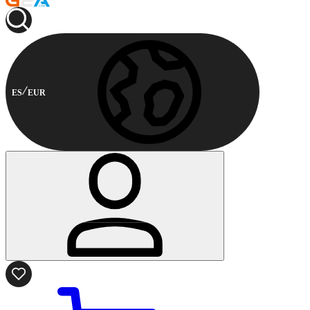
ES
EUR