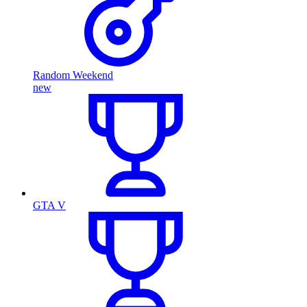
Random Weekend
new
GTA V