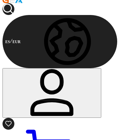
ES
EUR