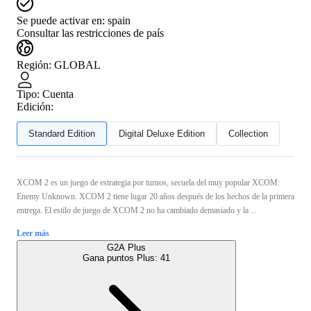
Se puede activar en:
spain
Consultar las restricciones de país
Región
:
GLOBAL
Tipo
:
Cuenta
Edición:
Standard Edition
Digital Deluxe Edition
Collection
XCOM 2 es un juego de estrategia por turnos, secuela del muy popular XCOM:
Enemy Unknown. XCOM 2 tiene lugar 20 años después de los hechos de la primera
entrega. El estilo de juego de XCOM 2 no ha cambiado demasiado y la ...
Leer más
G2A Plus
Gana puntos Plus:
41