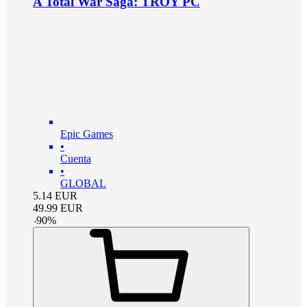
A Total War Saga: TROY PC
Epic Games
•
Cuenta
•
GLOBAL
5.14
EUR
49.99
EUR
-
90
%