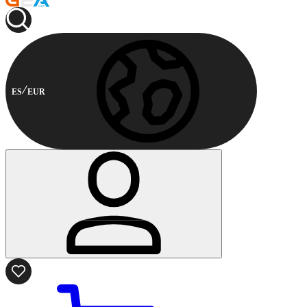
ES
EUR