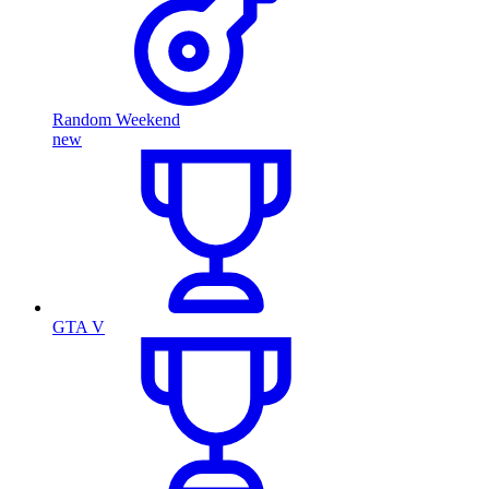
Random Weekend
new
GTA V