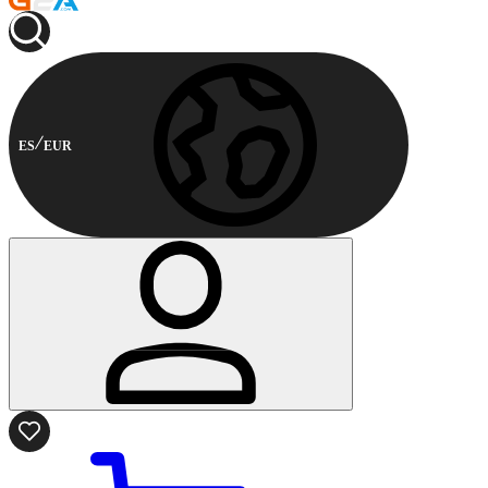
ES
EUR