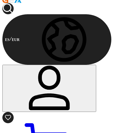
ES
EUR