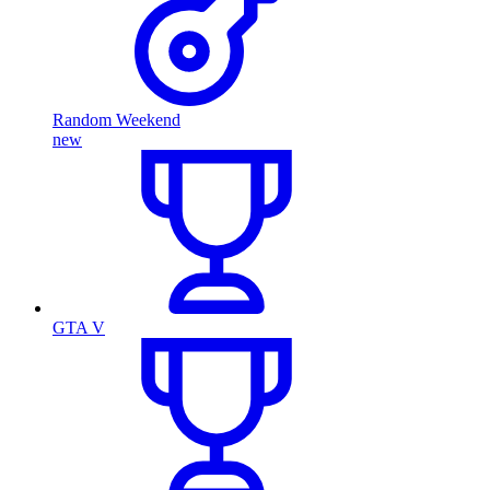
Random Weekend
new
GTA V